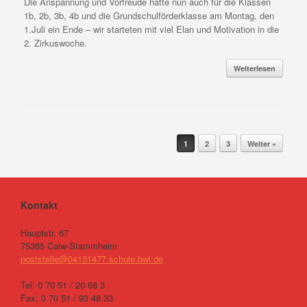
Die Anspannung und Vorfreude hatte nun auch für die Klassen
1b, 2b, 3b, 4b und die Grundschulförderklasse am Montag, den
1.Juli ein Ende – wir starteten mit viel Elan und Motivation in die
2. Zirkuswoche.
Weiterlesen
Beitragsnavigation
1
2
3
Weiter »
Kontakt
Hauptstr. 67
75365 Calw-Stammheim
poststelle@04131477.schule.bwl.de
Tel: 0 70 51 / 20 68 3
Fax: 0 70 51 / 93 48 33