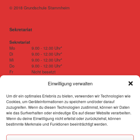
© 2018 Grundschule Stammheim
Sekretariat
Sekretariat
Mo
9.00 - 12.00 Uhr*
Di
9.00 - 12.00 Uhr*
Mi
9.00 - 12.00 Uhr*
Do
9.00 - 12.00 Uhr*
Fr
Nicht besetzt
Einwilligung verwalten
* nicht in den Schulferien, außer in der ersten und letzten Woche der Sommerferien.
Um dir ein optimales Erlebnis zu bieten, verwenden wir Technologien wie
Cookies, um Geräteinformationen zu speichern und/oder darauf
zuzugreifen. Wenn du diesen Technologien zustimmst, können wir Daten
web-technologies.de
wie das Surfverhalten oder eindeutige IDs auf dieser Website verarbeiten.
Wenn du deine Einwilligung nicht erteilst oder zurückziehst, können
Impressum
&
Datenschutz
bestimmte Merkmale und Funktionen beeinträchtigt werden.