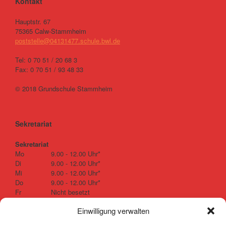
Kontakt
Hauptstr. 67
75365 Calw-Stammheim
poststelle@04131477.schule.bwl.de
Tel: 0 70 51 / 20 68 3
Fax: 0 70 51 / 93 48 33
© 2018 Grundschule Stammheim
Sekretariat
Sekretariat
Mo
9.00 - 12.00 Uhr*
Di
9.00 - 12.00 Uhr*
Mi
9.00 - 12.00 Uhr*
Do
9.00 - 12.00 Uhr*
Fr
Nicht besetzt
Einwilligung verwalten
* nicht in den Schulferien, außer in der ersten und letzten Woche der Sommerferien.