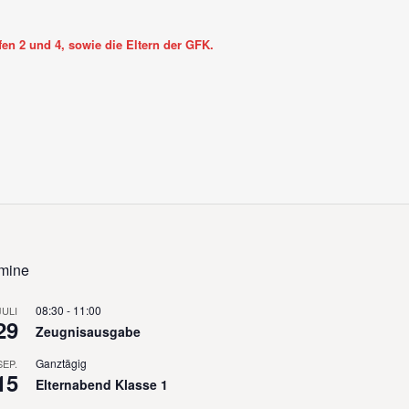
fen 2 und 4, sowie die Eltern der GFK.
mine
08:30
-
11:00
JULI
29
Zeugnisausgabe
Ganztägig
SEP.
15
Elternabend Klasse 1