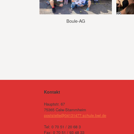
Boule-AG
Kontakt
Hauptstr. 67
75365 Calw-Stammheim
poststelle@04131477.schule.bwl.de
Tel: 0 70 51 / 20 68 3
Fax: 0 70 51 / 93 48 33