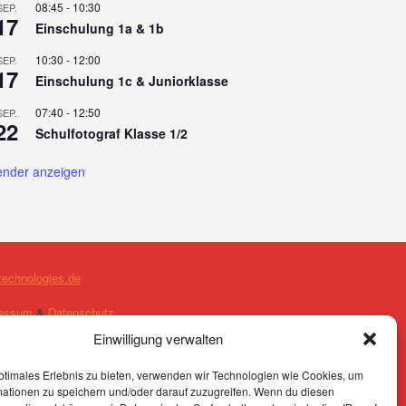
08:45
-
10:30
SEP.
17
Einschulung 1a & 1b
10:30
-
12:00
SEP.
Stammheim wird sauber
17
Einschulung 1c & Juniorklasse
07:40
-
12:50
SEP.
22
Schulfotograf Klasse 1/2
ender anzeigen
technologies.de
essum
&
Datenschutz
Einwilligung verwalten
ptimales Erlebnis zu bieten, verwenden wir Technologien wie Cookies, um
mationen zu speichern und/oder darauf zuzugreifen. Wenn du diesen