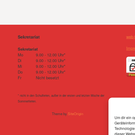
Sekretariat
web-
Impr
Sekretariat
Mo
9.00 - 12.00 Uhr*
Di
9.00 - 12.00 Uhr*
Mi
9.00 - 12.00 Uhr*
Do
9.00 - 12.00 Uhr*
Fr
Nicht besetzt
* nicht in den Schulferien, außer in der ersten und letzten Woche der
Sommerferien.
Theme by
SiteOrigin
Um dir ein o
Geräteinfor
Technologien
dieser Websi