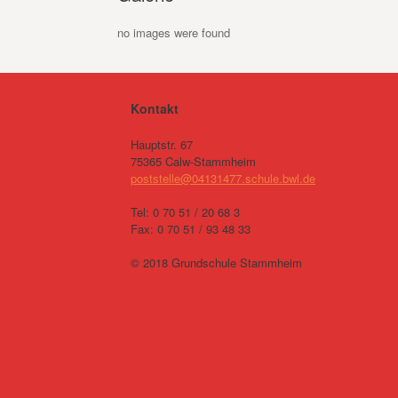
no images were found
Kontakt
Hauptstr. 67
75365 Calw-Stammheim
poststelle@04131477.schule.bwl.de
Tel: 0 70 51 / 20 68 3
Fax: 0 70 51 / 93 48 33
© 2018 Grundschule Stammheim