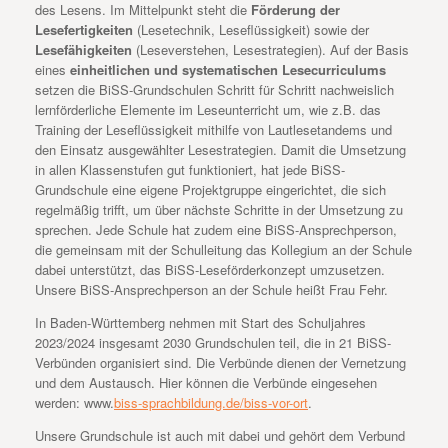
des Lesens. Im Mittelpunkt steht die
Förderung der
Lesefertigkeiten
(Lesetechnik, Leseflüssigkeit) sowie der
Lesefähigkeiten
(Leseverstehen, Lesestrategien). Auf der Basis
eines
einheitlichen und systematischen Lesecurriculums
setzen die BiSS-Grundschulen Schritt für Schritt nachweislich
lernförderliche Elemente im Leseunterricht um, wie z.B. das
Training der Leseflüssigkeit mithilfe von Lautlesetandems und
den Einsatz ausgewählter Lesestrategien. Damit die Umsetzung
in allen Klassenstufen gut funktioniert, hat jede BiSS-
Grundschule eine eigene Projektgruppe eingerichtet, die sich
regelmäßig trifft, um über nächste Schritte in der Umsetzung zu
sprechen. Jede Schule hat zudem eine BiSS-Ansprechperson,
die gemeinsam mit der Schulleitung das Kollegium an der Schule
dabei unterstützt, das BiSS-Leseförderkonzept umzusetzen.
Unsere BiSS-Ansprechperson an der Schule heißt Frau Fehr.
In Baden-Württemberg nehmen mit Start des Schuljahres
2023/2024 insgesamt 2030 Grundschulen teil, die in 21 BiSS-
Verbünden organisiert sind. Die Verbünde dienen der Vernetzung
und dem Austausch. Hier können die Verbünde eingesehen
werden: www.
biss-sprachbildung.de/biss-vor-ort
.
Unsere Grundschule ist auch mit dabei und gehört dem Verbund