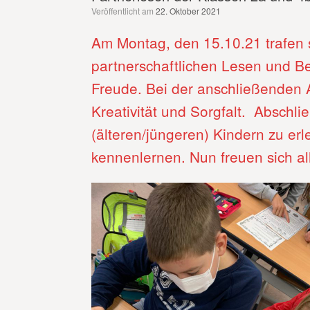
Veröffentlicht am
22. Oktober 2021
Am Montag, den 15.10.21 trafen
partnerschaftlichen Lesen und Be
Freude. Bei der anschließenden 
Kreativität und Sorgfalt. Abschli
(älteren/jüngeren) Kindern zu erl
kennenlernen. Nun freuen sich al