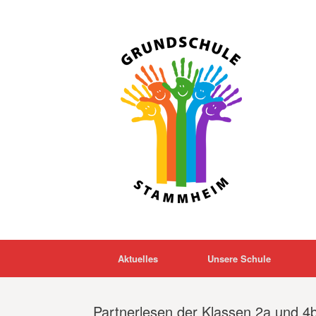
Zum
Inhalt
springen
Aktuelles
Unsere Schule
Partnerlesen der Klassen 2a und 4