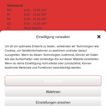
Sekretariat
Mo
9.00 - 12.00 Uhr*
Di
9.00 - 12.00 Uhr*
Mi
9.00 - 12.00 Uhr*
Do
9.00 - 12.00 Uhr*
Fr
Nicht besetzt
Einwilligung verwalten
* nicht in den Schulferien, außer in der ersten und letzten Woche der Sommerferien.
Um dir ein optimales Erlebnis zu bieten, verwenden wir Technologien wie
Cookies, um Geräteinformationen zu speichern und/oder darauf
zuzugreifen. Wenn du diesen Technologien zustimmst, können wir Daten
web-technologies.de
wie das Surfverhalten oder eindeutige IDs auf dieser Website verarbeiten.
Wenn du deine Einwilligung nicht erteilst oder zurückziehst, können
Impressum
&
Datenschutz
bestimmte Merkmale und Funktionen beeinträchtigt werden.
Akzeptieren
Ablehnen
Einstellungen ansehen
Theme by
SiteOrigin